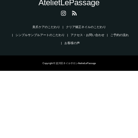
AtelietLePassage
美爪ケアのこだわり
クリア矯正ネイルのこだわり
シンプルサンプルアートのこだわり
アクセス・お問い合わせ
ご予約の流れ
お客様の声
Copyright © 淀川区ネイルサロンAtelietLePassage
電話
LINE
ネット予約
TOP